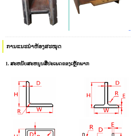
ການແນະນຳຫ້ອງສະໝຸດ
1. ສະຫນັບສະຫນູນສີ່ປະເພດຂອງເຫຼັກພາກ