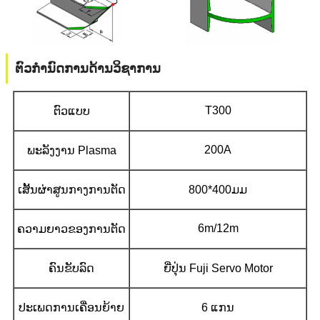
ຕົວກໍານົດການດ້ານວິຊາການ
T300
ຕົວແບບ
200A
ພະລັງງານ Plasma
ເສັ້ນຜ່າສູນກາງການຕັດ
800*400ມມ
6m/12m
ຄວາມຍາວຂອງການຕັດ
ຄົນຂັບລົດ
ຍີ່ປຸ່ນ Fuji Servo Motor
ປະເພດການເຄື່ອນຍ້າຍ
6 ແກນ