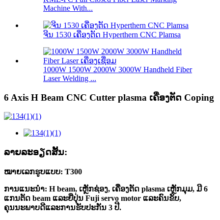
Machine With...
ຈີນ 1530 ເຄື່ອງຕັດ Hyperthern CNC Plamsa
1000W 1500W 2000W 3000W Handheld Fiber
Laser Welding ...
6 Axis H Beam CNC Cutter plasma ເຄື່ອງຕັດ Coping
ລາຍ​ລະ​ອຽດ​ສັ້ນ​:
ໝາຍເລກຮູບແບບ: T300
ການແນະນໍາ: H beam, ເຫຼັກຊ່ອງ, ເຄື່ອງຕັດ plasma ເຫຼັກມຸມ, ມີ 6
ແກນຕັດ beam ແລະຍີ່ປຸ່ນ Fuji servo motor ແລະຄົນຂັບ,
ຄຸນນະພາບດີແລະການຮັບປະກັນ 3 ປີ.