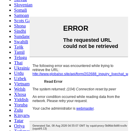
Slovenian
Somali
Samoan
Scots Gaelic
Shona
Sindhi
Sundanese
Swahili
Tajik
Tamil
Telugu
Thai
Ukrainian
Urdu
Uzbek
Vietnamese
Welsh
Xhosa
Yiddish
Yoruba
Zulu
Kinyarwanda
Tatar
Oriya