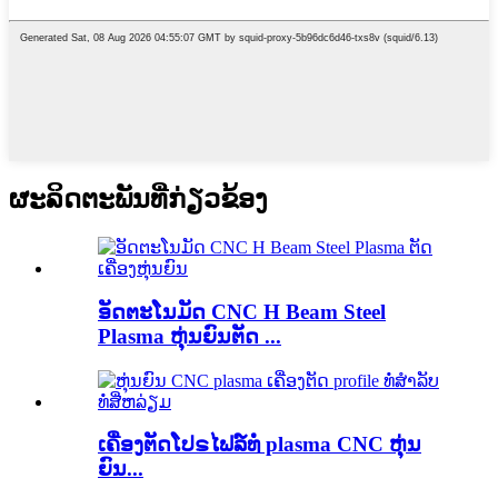
ຜະ​ລິດ​ຕະ​ພັນ​ທີ່​ກ່ຽວ​ຂ້ອງ
ອັດຕະໂນມັດ CNC H Beam Steel
Plasma ຫຸ່ນຍົນຕັດ ...
ເຄື່ອງຕັດໂປຣໄຟລ໌ທໍ່ plasma CNC ຫຸ່ນ
ຍົນ...