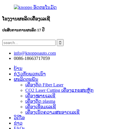
ໂຮງງານຜະລິດເຄື່ອງເລເຊີ
ປະສົບການການຜະລິດ 17 ປີ
info@knoppoauto.com
0086-18663717059
ບ້ານ
ກ່ຽວ​ກັບ​ພວກ​ເຮົາ
ຜະລິດຕະພັນ
ເຄື່ອງຕັດ Fiber Laser
CO2 Laser Cutting ເຄື່ອງແກະສະຫຼັກ
ເຄື່ອງໝາຍເລເຊີ
ເຄື່ອງຕັດ plasma
ເຄື່ອງເຊື່ອມເລເຊີ
ເຄື່ອງເຮັດຄວາມສະອາດເລເຊີ
ວິດີໂອ
ຂ່າວ
FAQs