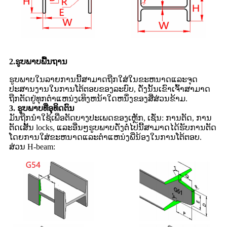
2.ຮູບພາບພື້ນຖານ
ຮູບພາບໃນລາຍການນີ້ສາມາດຖືກໃສ່ໃນຂະຫນາດແລະຈຸດ
ປະສານງານໃນການໂຕ້ຕອບຂອງລະບົບ, ດັ່ງນັ້ນເຂົາເຈົ້າສາມາດ
ຖືກຕັດຢູ່ທຸກຕໍາແຫນ່ງເທິງຫນ້າໃດຫນຶ່ງຂອງສີ່ສ່ວນຂ້າມ.
3. ຮູບພາບທີ່ອຸທິດຕົນ
ມັນຖືກນໍາໃຊ້ເພື່ອຕັດບາງປະເພດຂອງເຫຼັກ, ເຊັ່ນ: ການຕັດ, ການ
ຕັດເສັ້ນ locks, ແລະອື່ນໆຮູບພາບດັ່ງຕໍ່ໄປນີ້ສາມາດໄດ້ຮັບການຕັດ
ໂດຍການໃສ່ຂະຫນາດແລະຕໍາແຫນ່ງພີ່ນ້ອງໃນການໂຕ້ຕອບ.
ສ່ວນ H-beam: