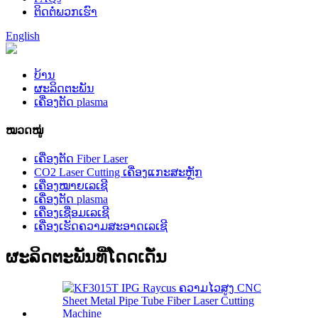
ຕິດ​ຕໍ່​ພວກ​ເຮົາ
English
ບ້ານ
ຜະລິດຕະພັນ
ເຄື່ອງຕັດ plasma
ໝວດໝູ່
ເຄື່ອງຕັດ Fiber Laser
CO2 Laser Cutting ເຄື່ອງແກະສະຫຼັກ
ເຄື່ອງໝາຍເລເຊີ
ເຄື່ອງຕັດ plasma
ເຄື່ອງເຊື່ອມເລເຊີ
ເຄື່ອງເຮັດຄວາມສະອາດເລເຊີ
ຜະລິດຕະພັນທີ່ໂດດເດັ່ນ