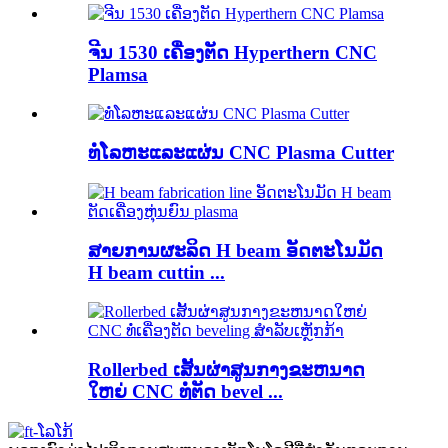
ຈີນ 1530 ເຄື່ອງຕັດ Hyperthern CNC
Plamsa
ທໍ່ໂລຫະແລະແຜ່ນ CNC Plasma Cutter
ສາຍການຜະລິດ H beam ອັດຕະໂນມັດ
H beam cuttin ...
Rollerbed ເສັ້ນຜ່າສູນກາງຂະຫນາດ
ໃຫຍ່ CNC ທໍ່ຕັດ bevel ...