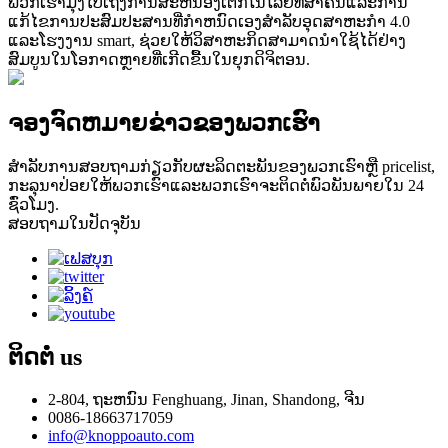
ພວກເຮົາມຸ່ງໄປເຖິງການສະຫນອງເຕັກໂນໂລຢີທີ່ສໍາຄັນແລະການ
ແກ້ໄຂການປະສົມປະສານທີ່ກໍາຫນົດເອງສໍາລັບອຸດສາຫະກໍາ 4.0
ແລະໂຮງງານ smart, ຊ່ວຍໃຫ້ວິສາຫະກິດສາມາດນໍາໃຊ້ໄດ້ຢ່າງ
ສົມບູນໃນໂອກາດຫຼາຍທີ່ເກີດຂື້ນໃນຍຸກດິຈິຕອນ.
ຈອງຈົດຫມາຍຂ່າວຂອງພວກເຮົາ
ສໍາ​ລັບ​ການ​ສອບ​ຖາມ​ກ່ຽວ​ກັບ​ຜະ​ລິດ​ຕະ​ພັນ​ຂອງ​ພວກ​ເຮົາ​ຫຼື pricelist​,
ກະ​ລຸ​ນາ​ປ່ອຍ​ໃຫ້​ພວກ​ເຮົາ​ແລະ​ພວກ​ເຮົາ​ຈະ​ຕິດ​ຕໍ່​ພົວ​ພັນ​ພາຍ​ໃນ 24
ຊົ່ວ​ໂມງ​.
ສອບ​ຖາມ​ໃນ​ປັດ​ຈຸ​ບັນ​
ຕິດຕໍ່
us
2-804, ຖະຫນົນ Fenghuang, Jinan, Shandong, ຈີນ
0086-18663717059
info@knoppoauto.com