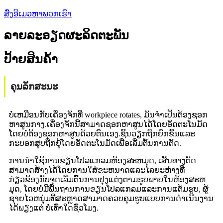
ສົ່ງອີເມວຫາພວກເຮົາ
ລາຍລະອຽດຜະລິດຕະພັນ
ປ້າຍສິນຄ້າ
ຄຸນ​ລັກ​ສະ​ນະ
ບໍ່ເຫມືອນກັບເຄື່ອງຈັກທີ່ workpiece rotates, ມັນຈໍາເປັນຕ້ອງຊອກ
ຫາສູນກາງ.ເຄື່ອງຈັກນີ້ສາມາດຊອກຫາສູນໄດ້ໂດຍອັດຕະໂນມັດ
ໂດຍບໍ່ຕ້ອງຊອກຫາສູນດ້ວຍຕົນເອງ.ຊິ້ນວຽກຖືກຍົກຂຶ້ນແລະ
ກະບອກສູບຖືກຍູ້ໂດຍອັດຕະໂນມັດເພື່ອເລີ່ມຕົ້ນການຕັດ.
ການນໍາໃຊ້ການຂຽນໂປລແກລມຫ້ອງສະຫມຸດ, ເສັ້ນທາງຕັດ
ສາມາດສ້າງໄດ້ໂດຍການໃສ່ຂະຫນາດແລະໄລຍະຫ່າງທີ່
ກ່ຽວຂ້ອງກັບຈຸດເລີ່ມຕົ້ນການປຸງແຕ່ງຕາມຮູບພາບໃນຫ້ອງສະຫ
ມຸດ, ໂດຍບໍ່ມີພື້ນຖານການຂຽນໂປລແກລມແລະການແຕ້ມຮູບ, ຜູ້
ຊາຍໄວຫນຸ່ມທີ່ສະຫຼາດສາມາດຄວບຄຸມຮູບແບບການດໍາເນີນງານ
ໄດ້ພຽງແຕ່ ບໍ່ເທົ່າໃດຊົ່ວໂມງ.