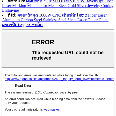
ທີ່ຜ່ານມາ:
ຜູ້ສະຫນອງ OEM / ODM ຈີນ 50W Raycus Jpt Fiber
Laser Marking Machine for Metal Steel Gold Silver Jewelry Cutting
Engraving
ຕໍ່ໄປ:
ລາຄາຕ່ໍາສຸດ 1000W CNC ເຄື່ອງຕັດໂລຫະ Fiber Laser
Aluminum Carbon Steel Stainless Steel Sheet Laser Cutter China
ລາຄາຖືກໂຮງງານຜະລິດ